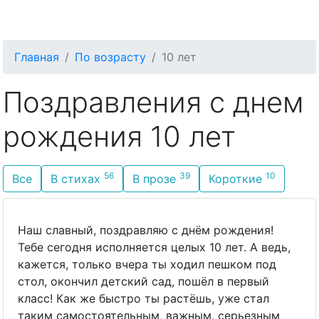
С Днём Рождения
Главная
По возрасту
10 лет
Поздравления с днем
рождения 10 лет
56
39
10
Все
В стихах
В прозе
Короткие
Наш славный, поздравляю с днём рождения!
Тебе сегодня исполняется целых 10 лет. А ведь,
кажется, только вчера ты ходил пешком под
стол, окончил детский сад, пошёл в первый
класс! Как же быстро ты растёшь, уже стал
таким самостоятельным, важным, серьезным