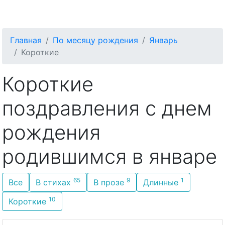
С Днём Рождения
Главная
По месяцу рождения
Январь
Короткие
Короткие
поздравления с днем
рождения
родившимся в январе
65
9
1
Все
В стихах
В прозе
Длинные
10
Короткие