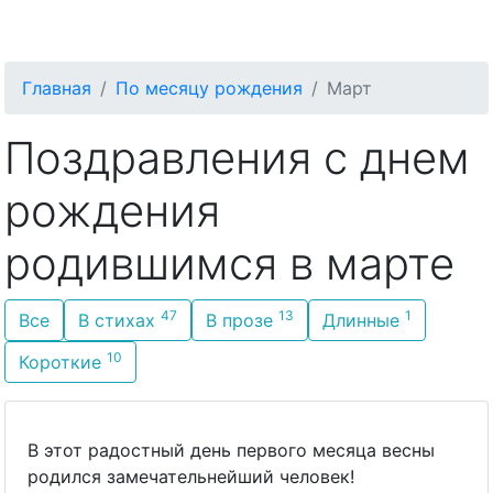
С Днём Рождения
Главная
По месяцу рождения
Март
Поздравления с днем
рождения
родившимся в марте
47
13
1
Все
В стихах
В прозе
Длинные
10
Короткие
В этот радостный день первого месяца весны
родился замечательнейший человек!