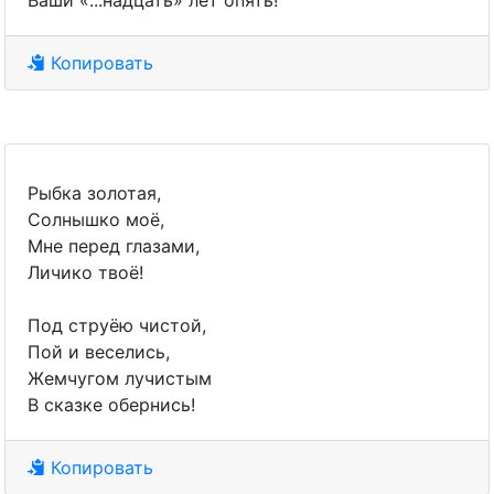
Ваши «...надцать» лет опять!
Копировать
Рыбка золотая,
Солнышко моё,
Мне перед глазами,
Личико твоё!
Под струёю чистой,
Пой и веселись,
Жемчугом лучистым
В сказке обернись!
Копировать