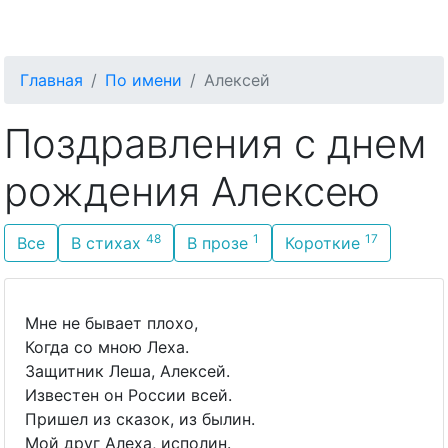
С Днём Рождения
Главная
По имени
Алексей
Поздравления с днем
рождения Алексею
48
1
17
Все
В стихах
В прозе
Короткие
Мне не бывает плохо,
Когда со мною Леха.
Защитник Леша, Алексей.
Известен он России всей.
Пришел из сказок, из былин.
Мой друг Алеха, исполин.