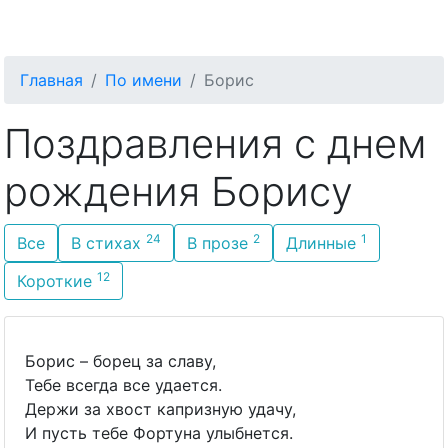
С Днём Рождения
Главная
По имени
Борис
Поздравления с днем
рождения Борису
24
2
1
Все
В стихах
В прозе
Длинные
12
Короткие
Борис – борец за славу,
Тебе всегда все удается.
Держи за хвост капризную удачу,
И пусть тебе Фортуна улыбнется.