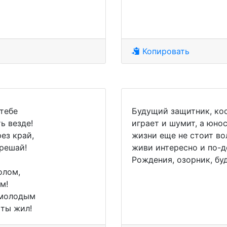
Копировать
тебе
Будущий защитник, кос
ь везде!
играет и шумит, а юно
ез край,
жизни еще не стоит во
 решай!
живи интересно и по-д
Рождения, озорник, бу
олом,
м!
 молодым
 ты жил!