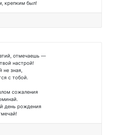
, крепким был!
атий, отмечаешь —
твой настрой!
 не зная,
ся с тобой.
шлом сожаления
оминай.
й день рождения
тмечай!