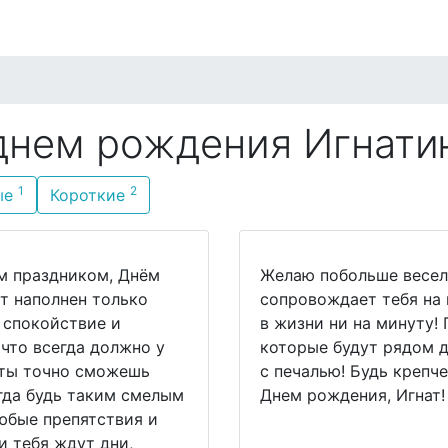
о стилю
По имени
По возрасту
По месяцу
днем рождения Игнат
1
2
ые
Короткие
ым праздником, Днём
Желаю побольше весель
т наполнен только
сопровождает тебя на 
 спокойствие и
в жизни ни на минуту!
 что всегда должно у
которые будут рядом д
а ты точно сможешь
с печалью! Будь крепче
гда будь таким смелым
Днем рождения, Игнат!
юбые препятствия и
и тебя ждут дни,