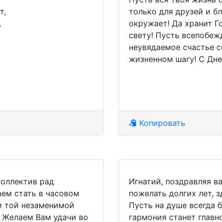
т,
только для друзей и бл
,
окружает! Да хранит Г
свету! Пусть всепобе
неувядаемое счастье 
жизненном шагу! С Дне
Копировать
коллектив рад
Игнатий, поздравляя в
аем стать в часовом
пожелать долгих лет, 
и той незаменимой
Пусть на душе всегда б
! Желаем Вам удачи во
гармония станет главно