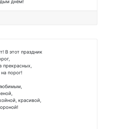
ждым днём!
т! В этот праздник
рог,
в прекрасных,
на порог!
 любимым,
еной,
койной, красивой,
тороной!