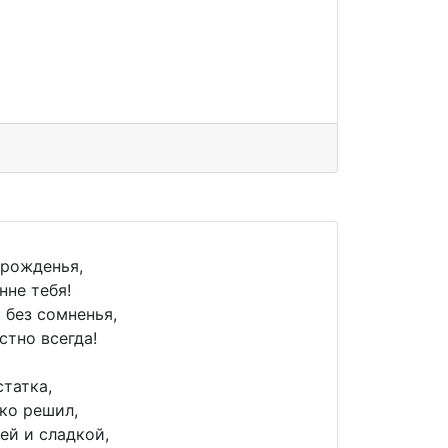
 рожденья,
не тебя!
 без сомненья,
стно всегда!
татка,
гко решил,
ей и сладкой,