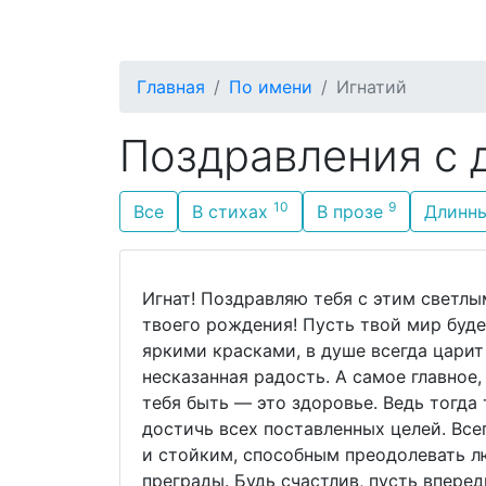
С Днём Рождения
По родству
П
Главная
По имени
Игнатий
Поздравления с 
10
9
Все
В стихах
В прозе
Длинн
Игнат! Поздравляю тебя с этим светл
твоего рождения! Пусть твой мир буде
яркими красками, в душе всегда царит
несказанная радость. А самое главное,
тебя быть — это здоровье. Ведь тогд
достичь всех поставленных целей. Все
и стойким, способным преодолевать л
преграды. Будь счастлив, пусть вперед