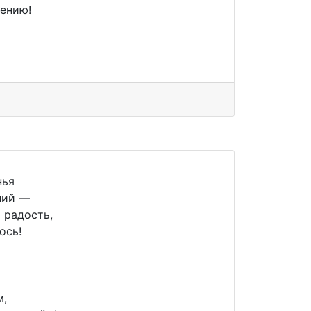
жению!
нья
ний —
 радость,
ось!
м,