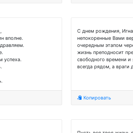
,
С днем рождения, Игна
н вполне.
непокоренные Вами вер
дравляем.
очередным этапом чер
е.
жизнь преподносит пре
м успеха.
свободного времени и 
.
всегда рядом, а враги 
.
Копировать
Пусть вся твоя жизнь 