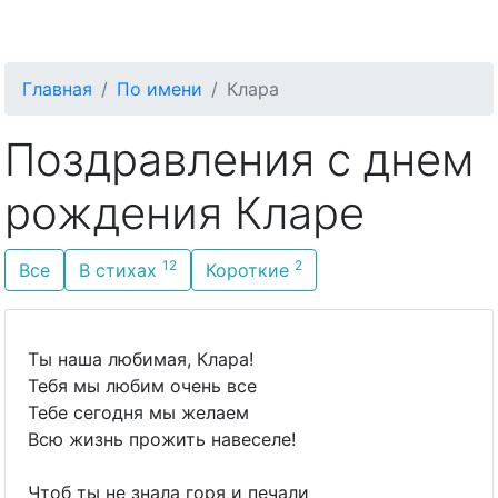
С Днём Рождения
Главная
По имени
Клара
Поздравления с днем
рождения Кларе
12
2
Все
В стихах
Короткие
Ты наша любимая, Клара!
Тебя мы любим очень все
Тебе сегодня мы желаем
Всю жизнь прожить навеселе!
Чтоб ты не знала горя и печали