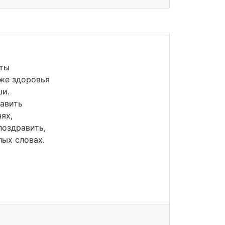
сты
кже здоровья
ши.
авить
ях,
поздравить,
лых словах.