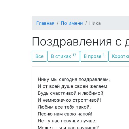
С Днём Рождения
По родству
П
Главная
По имени
Ника
Поздравления с 
17
1
Все
В стихах
В прозе
Корот
Нику мы сегодня поздравляем,
И от всей душе своей желаем
Будь счастливой и любимой
И немножечко строптивой!
Любим все тебя такой.
Песню нам свою напой!
Нет у нас певуньи лучше.
Может, ты и нас научишь?