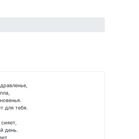
дравленье,
пла,
новенья.
т для тебя.
 сияет,
й день.
ает