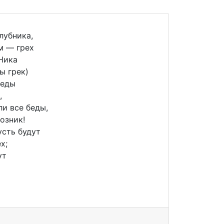
клубника,
м — грех
Ника
ы грек)
беды
,
ли все беды,
озник!
усть будут
х;
ут