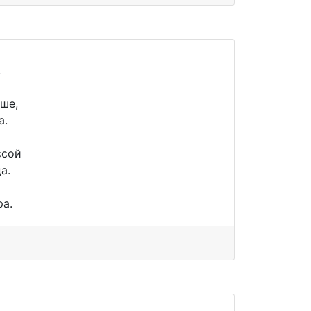
,
ше,
а.
ссой
а.
ра.