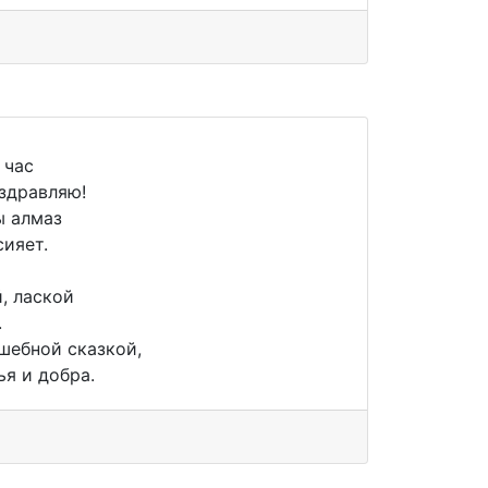
 час
оздравляю!
ы алмаз
сияет.
, лаской
.
шебной сказкой,
ья и добра.