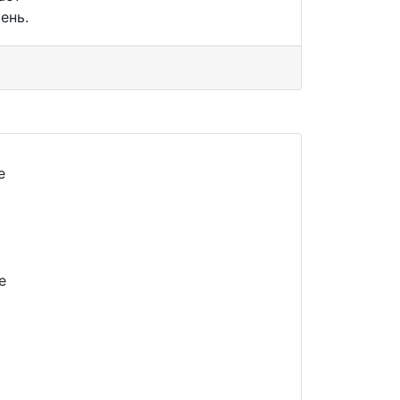
ень.
е
е