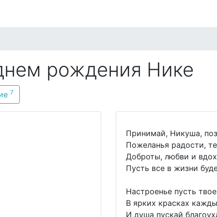
о стилю
По имени
По возрасту
По месяцу
днем рождения Нике
7
кие
Принимай, Никуша, поз
Пожеланья радости, те
Доброты, любви и вдох
Пусть все в жизни буде
Настроенье пусть твое
В ярких красках кажды
И душа пускай благоух