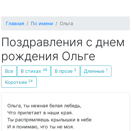
С Днём Рождения
Главная
По имени
Ольга
Поздравления с днем
рождения Ольге
48
3
1
Все
В стихах
В прозе
Длинные
24
Короткие
Ольга, ты нежная белая лебедь,
Что прилетает в наши края.
Ты распрямляешь крылышки в небе
И я понимаю, что ты не моя.