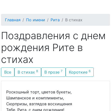
С Днём Рождения
Главная
По имени
Рита
В стихах
Поздравления с днем
рождения Рите в
стихах
8
7
6
Все
В стихах
В прозе
Короткие
Роскошный торт, цветов букеты,
Шампанское и комплименты,
Сюрпризы, взглядов восхищения
Тебе, Рита, с днем рождения!