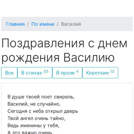
С Днём Рождения
Главная
По имени
Василий
Поздравления с днем
рождения Василию
33
4
13
Все
В стихах
В прозе
Короткие
В душе твоей поет свирель,
Василий, не случайно.
Сегодня с неба открыл дверь
Твой ангел очень тайно,
Ведь именины у тебя,
А это важно очень.