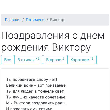
С Днём Рождения
Главная
По имени
Виктор
Поздравления с днем
рождения Виктору
43
2
15
Все
В стихах
В прозе
Короткие
Ты победитель спору нет!
Великий воин – вот призванье.
Ты для людей в тоннеле свет,
Ты лучших качеств сочетанье.
Мы Виктора поздравить рады
И пожелать ему хотим: