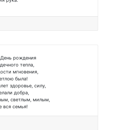
я рука.
 День рождения
дечного тепла,
ости мгновения,
етлою была!
лет здоровье, силу,
елали добра,
ным, светлым, милым,
е вся семья!