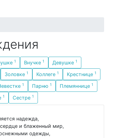
ждения
1
1
1
бушке
Внучке
Девушке
1
1
1
Золовке
Коллеге
Крестнице
1
1
1
Невестке
Парню
Племяннице
1
1
е
Сестре
ляется надежда,
 сердце и блаженный мир,
елоснежными одежды,