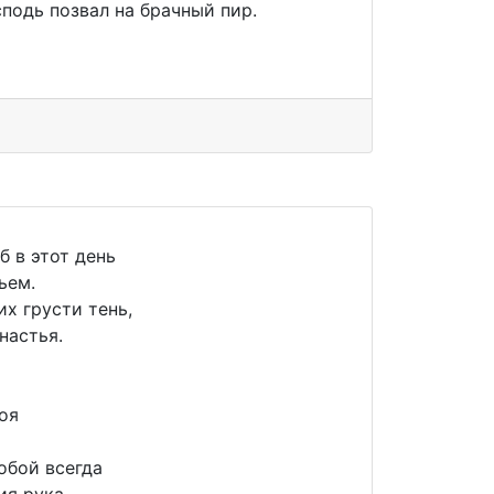
сподь позвал на брачный пир.
б в этот день
ьем.
их грусти тень,
настья.
оя
обой всегда