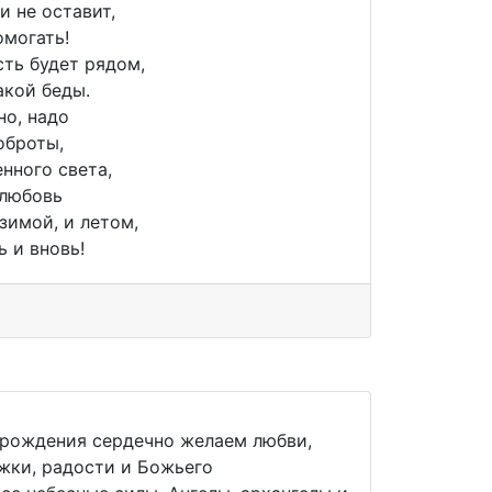
и не оставит,
омогать!
сть будет рядом,
акой беды.
но, надо
оброты,
нного света,
 любовь
зимой, и летом,
ь и вновь!
 рождения сердечно желаем любви,
ржки, радости и Божьего