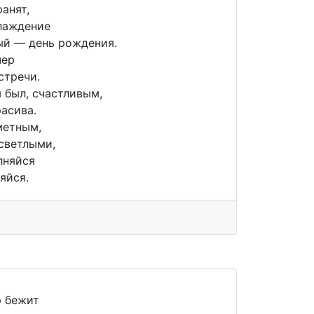
анят,
слаждение
ый — день рождения.
чер
стречи.
 был, счастливым,
расива.
метным,
светлыми,
лняйся
яйся.
р бежит