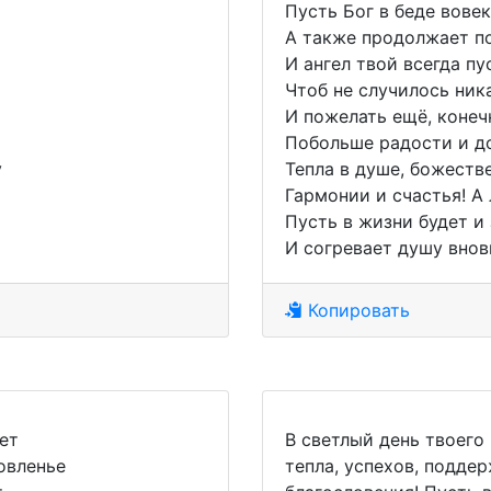
Пусть Бог в беде вовек
А также продолжает п
И ангел твой всегда пу
Чтоб не случилось ник
И пожелать ещё, конеч
Побольше радости и д
у
Тепла в душе, божестве
Гармонии и счастья! А
Пусть в жизни будет и 
И согревает душу внов
Копировать
ет
В светлый день твоего
овленье
тепла, успехов, подде