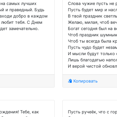
йна самых лучших
Слова чужие пусть не р
ый и праведный. Будь
Пусть будет мир и на
находи добро в каждом
В твой праздник светл
 любит тебя. С Днем
Желаю, милая, чтоб ве
удет замечательно.
Богат сегодня был на в
Чтоб праздник шумным
Чтоб ты всегда была к
Пусть чудо будет неза
И мысли будут только 
Лишь благодатью напо
И верой чистой обновл
Копировать
ждения! Тебе, как
Пусть ручеёк, что с го