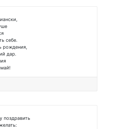
иански,
уше
ся
ть себе.
ь рождения,
ий дар.
ния
имай!
у поздравить
желать: