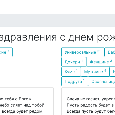
о стилю
По имени
По возрасту
По месяцу
здравления с днем ро
7
32
кие
Универсальные
Ба
1
3
Дочери
Женщине
1
4
Куме
Мужчине
1
Подруге
Своячениц
ю тебя с Богом
Свеча не гаснет, укреп
небо сияет над тобой
Пусть радость будет в
 всегда будет рядом,
Всегда пусть будут б