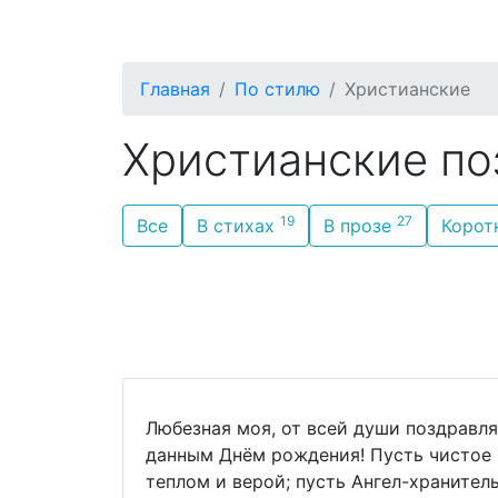
С Днём Рождения
По родству
П
Главная
По стилю
Христианские
Христианские по
19
27
Все
В стихах
В прозе
Корот
Любезная моя, от всей души поздравля
данным Днём рождения! Пусть чистое 
теплом и верой; пусть Ангел-хранитель