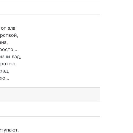
 от зла
рствой,
ена,
просто…
изни лад,
бротою
рад,
тою…
ступают,