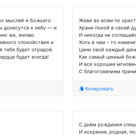
ых мыслей и Божьего
Живи во всем по христ
ы донесутся к небу — и
Храни покой в своей д
чно же, желаю
И никогда не соглашай
шевного спокойствия и
Хоть в чем – то измени
 тебя будет отрадой.
Цени свой каждый ден
сердце будет всегда!
Как самый ценный бож
И все хорошие мгнове
С благоговением прин
Копировать
С днём рождения спеш
И искренне, родная, по