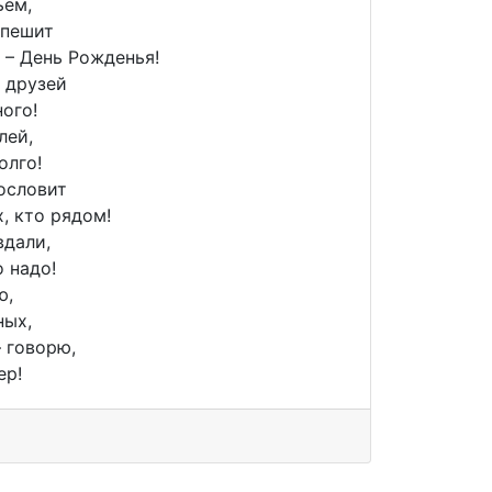
ьем,
спешит
 – День Рожденья!
 друзей
ого!
лей,
олго!
ословит
, кто рядом!
вдали,
о надо!
ю,
ных,
– говорю,
ер!