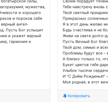
 богатырской силы,
Своим порадует течен
лагоразумия, мужества,
Тебе навстречу вновь 
ойчивости и хорошего
Твой светлый праздник
грехов и пороков себя
Прекрасных солнечных
 верный ангел-
Я в этот день желаю мн
год. Пусть Бог услышит
Будь счастлива и не бо
ение и укажет верный
Живи на свете долго–д
 мир, гармония и
Пусть Вечный Бог благ
Твой дом, семью и всех
Проблемы будут все – 
А близко только то, чт
Букет цветов тебе дар
Улыбок тысячи сердеч
И “С Днём Рожденья!” 
Моя родная, в этот веч
Копировать